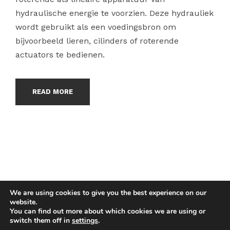
hydraulische energie te voorzien. Deze hydrauliek
wordt gebruikt als een voedingsbron om
bijvoorbeeld lieren, cilinders of roterende
actuators te bedienen.
READ MORE
We are using cookies to give you the best experience on our
website.
COPYRIGHT HYCOM ALL RIGHTS RESERVED |
You can find out more about which cookies we are using or
IMPRINT
|
TERMS & CONDITIONS
|
PRIVACY
switch them off in
settings
.